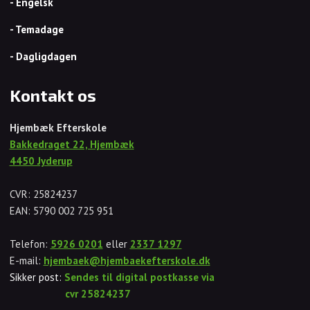
- Engelsk
- Temadage
- Dagligdagen
Kontakt os
Hjembæk Efterskole
Bakkedraget 22, Hjembæk
​4​450 Jyderup
​CVR: 25824237
EAN: 5790 002 725 951
Telefon:
5926 0201
eller
2337 1297
E-mail:
hjembaek@hjembaekefterskole.dk
Sikker post:
Sendes til digital postkasse via
cvr 25824237